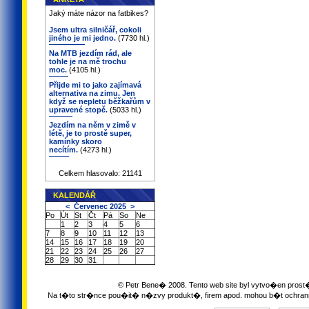
Jaký máte názor na fatbikes?
Jsem ultra silničář, cokoli
jiného je mi jedno.
(7730 hl.)
Na MTB jezdím rád, ale
tohle je na mě trochu
moc.
(4105 hl.)
Přijde mi to jako zajímavá
alternativa na zimu. Jen
když se nepletu běžkařům v
upravené stopě.
(5033 hl.)
Jezdím na něm v zimě v
létě, je to prostě super,
kamínky skoro
necítím.
(4273 hl.)
Celkem hlasovalo: 21141
KALENDÁŘ
<
Červenec 2025
>
Po
Út
St
Čt
Pá
So
Ne
1
2
3
4
5
6
7
8
9
10
11
12
13
14
15
16
17
18
19
20
21
22
23
24
25
26
27
28
29
30
31
© Petr Bene� 2008. Tento web site byl vytvo�en pro
Na t�to str�nce pou�it� n�zvy produkt�, firem apod. mohou b�t oc