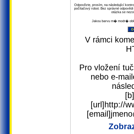
Odpovězte, prosím, na následující kontro
počítačový robot. Bez správné odpovědi 
otázka se nezo
Jakou barvu m� modr� obl
V rámci kome
H
Pro vložení tuč
nebo e-mail
násled
[b
[url]http://
[email]jmen
Zobraz