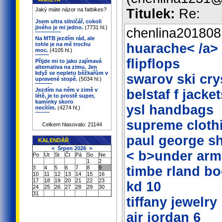
Jaký máte názor na fatbikes?
Titulek:
Re:
Jsem ultra silničář, cokoli
jiného je mi jedno.
(7731 hl.)
chenlina20180
Na MTB jezdím rád, ale
tohle je na mě trochu
huarache
< /a>
moc.
(4105 hl.)
flipflops
Přijde mi to jako zajímavá
alternativa na zimu. Jen
když se nepletu běžkařům v
swarov ski cry
upravené stopě.
(5034 hl.)
Jezdím na něm v zimě v
belstaf f jacket
létě, je to prostě super,
kamínky skoro
ysl handbags
necítím.
(4274 hl.)
supreme cloth
Celkem hlasovalo: 21144
paul george s
KALENDÁŘ
<
Srpen 2026
>
< b>under arm
Po
Út
St
Čt
Pá
So
Ne
1
2
timbe rland bo
3
4
5
6
7
8
9
10
11
12
13
14
15
16
17
18
19
20
21
22
23
kd 10
24
25
26
27
28
29
30
31
tiffany jewelry
air jordan 6