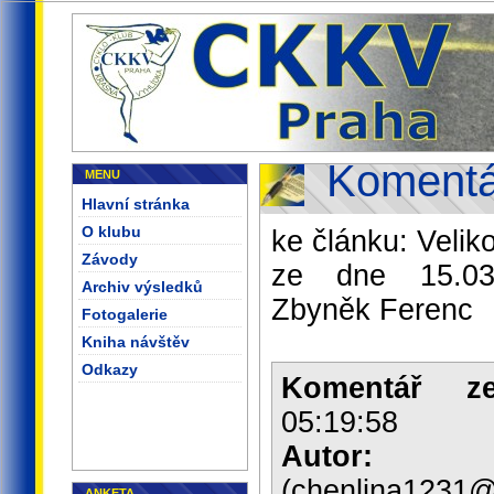
Komentá
MENU
Hlavní stránka
O klubu
ke článku: Veli
Závody
ze dne 15.03.
Archiv výsledků
Zbyněk Ferenc
Fotogalerie
Kniha návštěv
Odkazy
Komentář z
05:19:58
Autor:
ch
(chenlina1231@
ANKETA