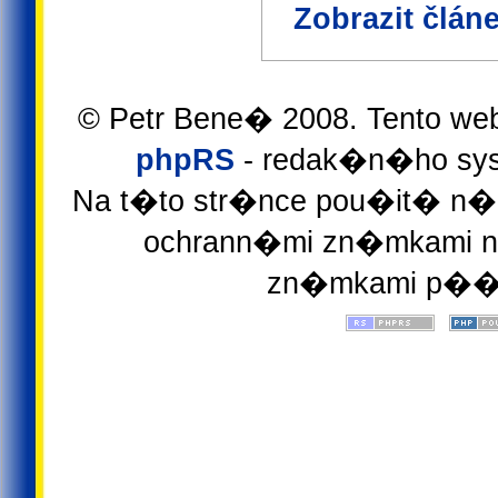
Zobrazit člán
© Petr Bene� 2008. Tento we
phpRS
- redak�n�ho sys
Na t�to str�nce pou�it� n�z
ochrann�mi zn�mkami ne
zn�mkami p��