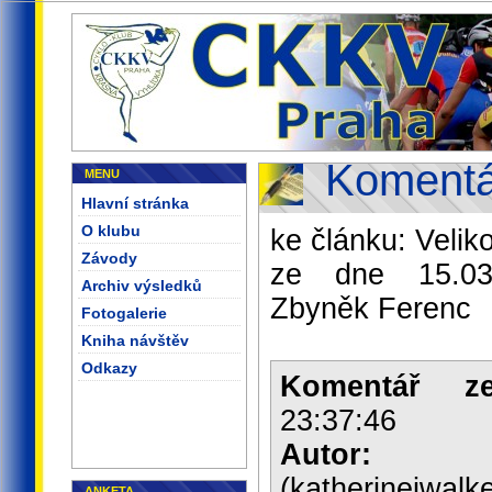
Komentá
MENU
Hlavní stránka
O klubu
ke článku: Veli
Závody
ze dne 15.03.
Archiv výsledků
Zbyněk Ferenc
Fotogalerie
Kniha návštěv
Odkazy
Komentář z
23:37:46
Autor:
A
(katherinejwal
ANKETA