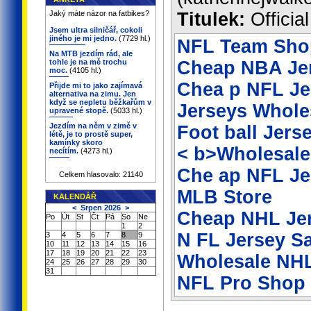
Jaký máte názor na fatbikes?
Titulek:
Officia
Jsem ultra silničář, cokoli
jiného je mi jedno.
(7729 hl.)
NFL Team Sho
Na MTB jezdím rád, ale
tohle je na mě trochu
Cheap NBA Je
moc.
(4105 hl.)
Chea p NFL Je
Přijde mi to jako zajímavá
alternativa na zimu. Jen
když se nepletu běžkařům v
Jerseys Whole
upravené stopě.
(5033 hl.)
Jezdím na něm v zimě v
Foot ball Jers
létě, je to prostě super,
kamínky skoro
< b>Wholesale
necítím.
(4273 hl.)
Che ap NFL Je
Celkem hlasovalo: 21140
MLB Store
KALENDÁŘ
<
Srpen 2026
>
Cheap NHL Jer
Po
Út
St
Čt
Pá
So
Ne
1
2
N FL Jersey S
3
4
5
6
7
8
9
10
11
12
13
14
15
16
17
18
19
20
21
22
23
Wholesale NHL
24
25
26
27
28
29
30
31
NFL Pro Shop