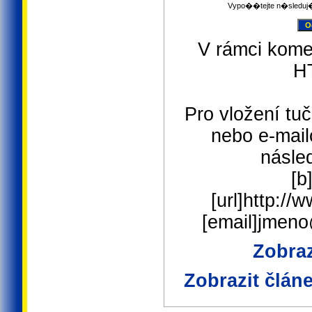
Vypo��tejte n�sleduj
V rámci kome
H
Pro vložení tuč
nebo e-mail
násled
[b
[url]http://
[email]jmen
Zobraz
Zobrazit člán