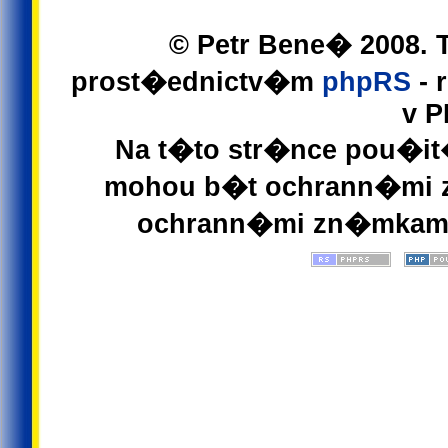
© Petr Bene� 2008. 
prost�ednictv�m
phpRS
- 
v P
Na t�to str�nce pou�it
mohou b�t ochrann�mi 
ochrann�mi zn�mkam