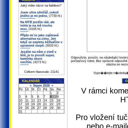
Jaký máte názor na fatbikes?
Jsem ultra silničář, cokoli
jiného je mi jedno.
(7730 hl.)
Na MTB jezdím rád, ale
tohle je na mě trochu
moc.
(4105 hl.)
Přijde mi to jako zajímavá
alternativa na zimu. Jen
když se nepletu běžkařům v
upravené stopě.
(5033 hl.)
Jezdím na něm v zimě v
létě, je to prostě super,
Odpovězte, prosím, na následující kontro
kamínky skoro
počítačový robot. Bez správné odpovědi 
necítím.
(4273 hl.)
otázka se nezo
Celkem hlasovalo: 21141
Vypo��tejte n�sleduj
KALENDÁŘ
<
Srpen 2026
>
V rámci kome
Po
Út
St
Čt
Pá
So
Ne
1
2
3
4
5
6
7
8
9
H
10
11
12
13
14
15
16
17
18
19
20
21
22
23
24
25
26
27
28
29
30
31
Pro vložení tuč
nebo e-mail