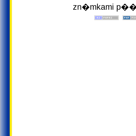
zn�mkami p��