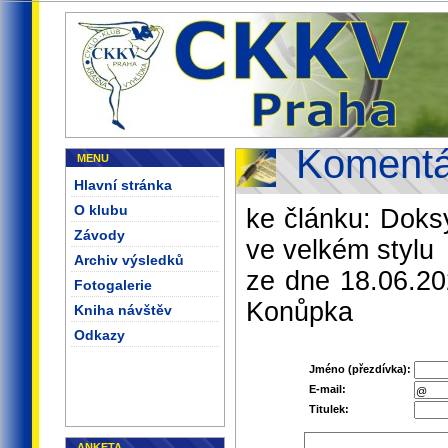
Komentá
MENU
Hlavní stránka
O klubu
ke článku: Doks
Závody
ve velkém stylu
Archiv výsledků
ze dne 18.06.20
Fotogalerie
Konůpka
Kniha návštěv
Odkazy
Jméno (přezdívka):
E-mail:
Titulek:
ANKETA