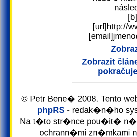
násled
[b
[url]http://
[email]jmen
Zobraz
Zobrazit člá
pokračuje
© Petr Bene� 2008. Tento we
phpRS
- redak�n�ho sys
Na t�to str�nce pou�it� n�z
ochrann�mi zn�mkami ne