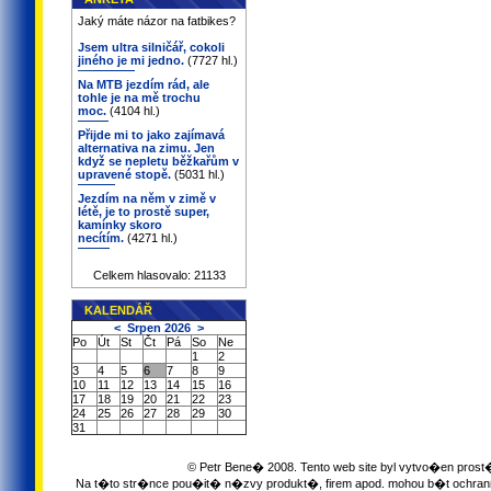
Jaký máte názor na fatbikes?
Jsem ultra silničář, cokoli
jiného je mi jedno.
(7727 hl.)
Na MTB jezdím rád, ale
tohle je na mě trochu
moc.
(4104 hl.)
Přijde mi to jako zajímavá
alternativa na zimu. Jen
když se nepletu běžkařům v
upravené stopě.
(5031 hl.)
Jezdím na něm v zimě v
létě, je to prostě super,
kamínky skoro
necítím.
(4271 hl.)
Celkem hlasovalo: 21133
KALENDÁŘ
<
Srpen 2026
>
Po
Út
St
Čt
Pá
So
Ne
1
2
3
4
5
6
7
8
9
10
11
12
13
14
15
16
17
18
19
20
21
22
23
24
25
26
27
28
29
30
31
© Petr Bene� 2008. Tento web site byl vytvo�en pro
Na t�to str�nce pou�it� n�zvy produkt�, firem apod. mohou b�t oc